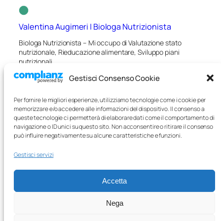
Valentina Augimeri | Biologa Nutrizionista
Biologa Nutrizionista – Mi occupo di Valutazione stato
nutrizionale, Rieducazione alimentare, Sviluppo piani
nutrizionali.
Gestisci Consenso Cookie
Iscrizione albo professionale:
Sezione A – Matricola
AA_077031
Per fornire le migliori esperienze, utilizziamo tecnologie come i cookie per
Telefono:
(+39) 340 6752409
memorizzare e/o accedere alle informazioni del dispositivo. Il consenso a
Email:
valentinaugimeri@gmail.com
queste tecnologie ci permetterà di elaborare dati come il comportamento di
Pec:
valentina.augimeri@biologo.onb.it
navigazione o ID unici su questo sito. Non acconsentire o ritirare il consenso
può influire negativamente su alcune caratteristiche e funzioni.
Chi sono
Cookie Policy (UE)
Gestisci servizi
Curriculum
Privacy Policy
Contatti
Accetta
Nega
Facebook
Instagram
LinkedIn