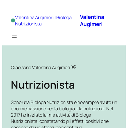
Vai
al
Valentina
Valentina Augimeri | Biologa
contenuto
Augimeri
Nutrizionista
Ciao sono Valentina Augimeri 👋
Nutrizionista
Sono una Biologa Nutrizionista e ho sempre avuto un
enorme passione per la biologia e la nutrizione. Nel
2017 ho iniziato la mia attività di Biologa
Nutrizionista, constatando gli effetti positivi che
nascono da un attenzione continua