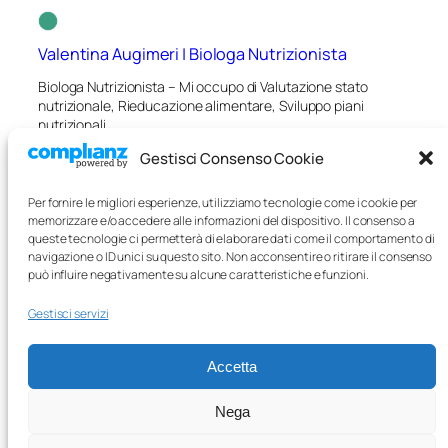
Valentina Augimeri | Biologa Nutrizionista
Biologa Nutrizionista – Mi occupo di Valutazione stato
nutrizionale, Rieducazione alimentare, Sviluppo piani
nutrizionali.
Gestisci Consenso Cookie
Iscrizione albo professionale:
Sezione A – Matricola
AA_077031
Per fornire le migliori esperienze, utilizziamo tecnologie come i cookie per
Telefono:
(+39) 340 6752409
memorizzare e/o accedere alle informazioni del dispositivo. Il consenso a
Email:
valentinaugimeri@gmail.com
queste tecnologie ci permetterà di elaborare dati come il comportamento di
Pec:
valentina.augimeri@biologo.onb.it
navigazione o ID unici su questo sito. Non acconsentire o ritirare il consenso
può influire negativamente su alcune caratteristiche e funzioni.
Chi sono
Cookie Policy (UE)
Gestisci servizi
Curriculum
Privacy Policy
Contatti
Accetta
Nega
Facebook
Instagram
LinkedIn