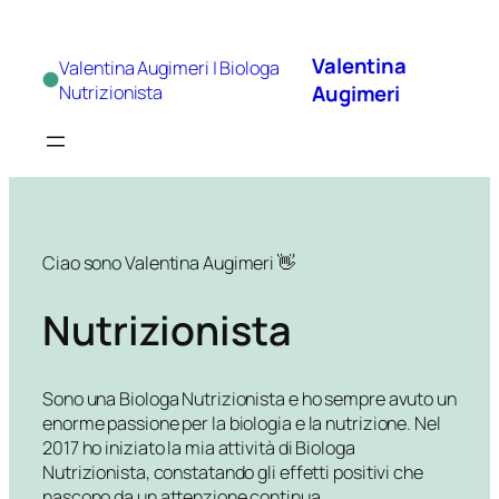
Vai
al
Valentina
Valentina Augimeri | Biologa
contenuto
Augimeri
Nutrizionista
Ciao sono Valentina Augimeri 👋
Nutrizionista
Sono una Biologa Nutrizionista e ho sempre avuto un
enorme passione per la biologia e la nutrizione. Nel
2017 ho iniziato la mia attività di Biologa
Nutrizionista, constatando gli effetti positivi che
nascono da un attenzione continua