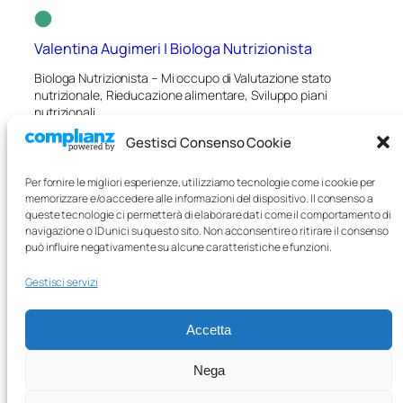
Valentina Augimeri | Biologa Nutrizionista
Biologa Nutrizionista – Mi occupo di Valutazione stato
nutrizionale, Rieducazione alimentare, Sviluppo piani
nutrizionali.
Gestisci Consenso Cookie
Iscrizione albo professionale:
Sezione A – Matricola
AA_077031
Per fornire le migliori esperienze, utilizziamo tecnologie come i cookie per
Telefono:
(+39) 340 6752409
memorizzare e/o accedere alle informazioni del dispositivo. Il consenso a
Email:
valentinaugimeri@gmail.com
queste tecnologie ci permetterà di elaborare dati come il comportamento di
Pec:
valentina.augimeri@biologo.onb.it
navigazione o ID unici su questo sito. Non acconsentire o ritirare il consenso
può influire negativamente su alcune caratteristiche e funzioni.
Chi sono
Cookie Policy (UE)
Gestisci servizi
Curriculum
Privacy Policy
Contatti
Accetta
Nega
Facebook
Instagram
LinkedIn