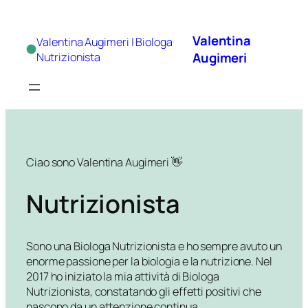
Vai
al
Valentina
Valentina Augimeri | Biologa
contenuto
Augimeri
Nutrizionista
Ciao sono Valentina Augimeri 👋
Nutrizionista
Sono una Biologa Nutrizionista e ho sempre avuto un
enorme passione per la biologia e la nutrizione. Nel
2017 ho iniziato la mia attività di Biologa
Nutrizionista, constatando gli effetti positivi che
nascono da un attenzione continua